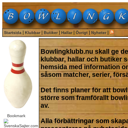
|
|
|
|
|
|
Startsida
Klubbar
Butiker
Hallar
Övrigt
Nyheter
Bowlingklubb.nu
skall ge de
klubbar, hallar och butiker 
hemsida med information om
såsom matcher, serier, försä
Det finns planer för att bow
större som framförallt bowl
av.
Alla förbättringar som ska