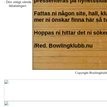
pressenteras på nyhetssida
Fattas ni någon site, hall, k
mer ni önskar finna här så t
Hoppas ni hittar det ni söke
/Red. Bowlingklubb.nu
Copyright Bowlingklub