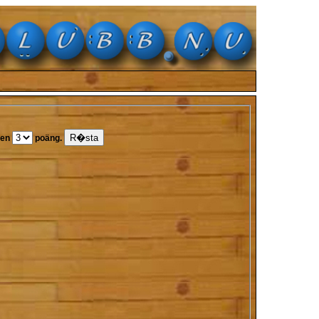
ken
poäng.