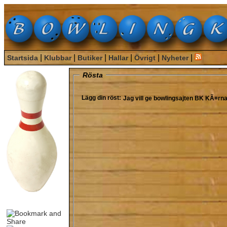
|
|
|
|
|
|
Startsida
Klubbar
Butiker
Hallar
Övrigt
Nyheter
Rösta
Lägg din röst:
Jag vill ge bowlingsajten
BK KÃ¤rn