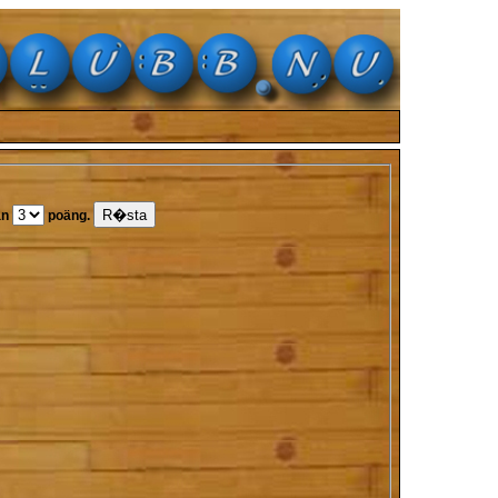
an
poäng.