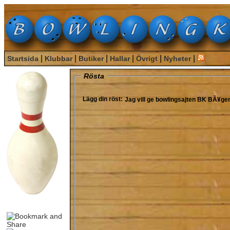
|
|
|
|
|
|
Startsida
Klubbar
Butiker
Hallar
Övrigt
Nyheter
Rösta
Lägg din röst:
Jag vill ge bowlingsajten
BK BÃ¥ge