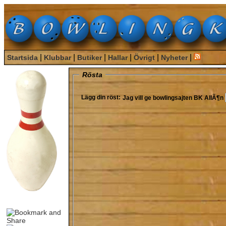
|
|
|
|
|
|
Startsida
Klubbar
Butiker
Hallar
Övrigt
Nyheter
Rösta
Lägg din röst:
Jag vill ge bowlingsajten
BK AllÃ¶n